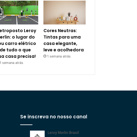
letroposto Leroy
Cores Neutras:
erlin: o lugar do
Tintas para uma
eu carro elétrico
casa elegante,
 de tudo o que
leve e acolhedora
ua casa precisa!
1 semana atrás
1 semana atrás
Se inscreva no nosso canal