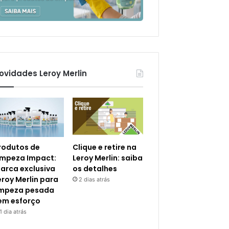
ovidades Leroy Merlin
rodutos de
Clique e retire na
impeza Impact:
Leroy Merlin: saiba
arca exclusiva
os detalhes
eroy Merlin para
2 dias atrás
impeza pesada
em esforço
1 dia atrás