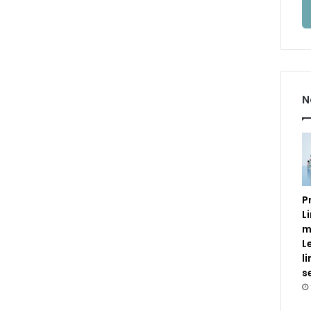
N
P
L
m
L
l
s