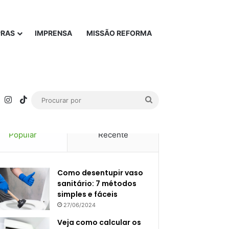
PRAS
IMPRENSA
MISSÃO REFORMA
rest
YouTube
Instagram
TikTok
Procurar
por
Popular
Recente
Como desentupir vaso
sanitário: 7 métodos
simples e fáceis
27/06/2024
Veja como calcular os