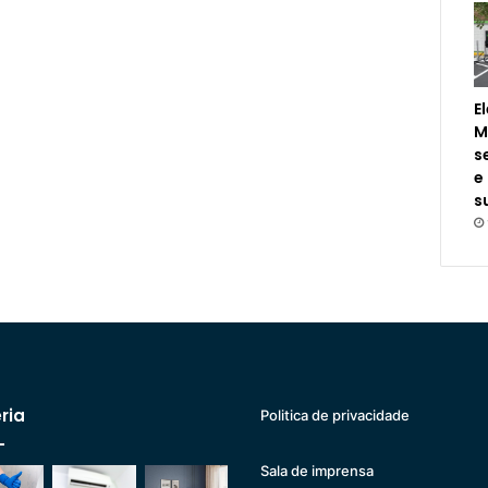
E
M
s
e
s
ria
Politica de privacidade
Sala de imprensa