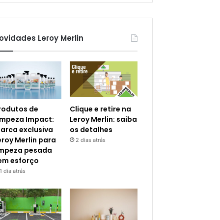
ovidades Leroy Merlin
rodutos de
Clique e retire na
impeza Impact:
Leroy Merlin: saiba
arca exclusiva
os detalhes
eroy Merlin para
2 dias atrás
impeza pesada
em esforço
1 dia atrás