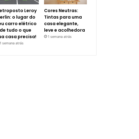
letroposto Leroy
Cores Neutras:
erlin: o lugar do
Tintas para uma
eu carro elétrico
casa elegante,
 de tudo o que
leve e acolhedora
ua casa precisa!
1 semana atrás
1 semana atrás