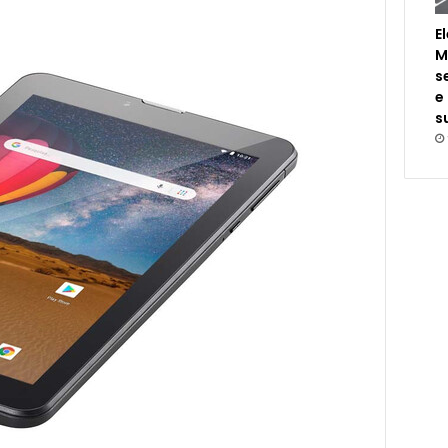
E
M
s
e
s