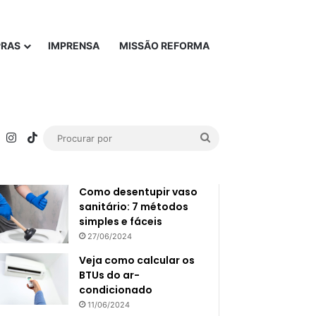
PRAS
IMPRENSA
MISSÃO REFORMA
rest
YouTube
Instagram
TikTok
Procurar
Popular
Recente
por
Como desentupir vaso
sanitário: 7 métodos
simples e fáceis
27/06/2024
Veja como calcular os
BTUs do ar-
condicionado
11/06/2024