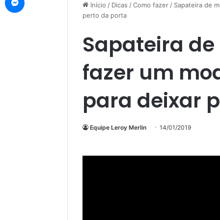
Início
/
Dicas
/
Como fazer
/
Sapateira de m
perto da porta
Sapateira de
fazer um mod
para deixar p
Equipe Leroy Merlin
14/01/2019