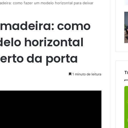
adeira: como fazer um modelo horizontal para deixar
 madeira: como
elo horizontal
erto da porta
T
1 minuto de leitura