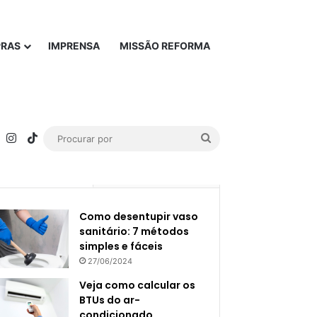
PRAS
IMPRENSA
MISSÃO REFORMA
rest
YouTube
Instagram
TikTok
Procurar
por
Popular
Recente
Como desentupir vaso
sanitário: 7 métodos
simples e fáceis
27/06/2024
Veja como calcular os
BTUs do ar-
condicionado