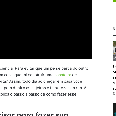
N
E
iência. Para evitar que um pé se perca do outro
M
 casa, que tal construir uma
sapateira
de
s
porta? Assim, todo dia ao chegar em casa você
e
ar para dentro as sujeiras e impurezas da rua. A
s
xplica o passo a passo de como fazer esse
isar para fazer sua