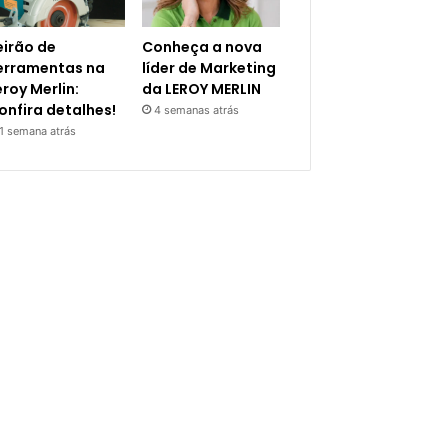
eirão de
Conheça a nova
erramentas na
líder de Marketing
eroy Merlin:
da LEROY MERLIN
onfira detalhes!
4 semanas atrás
1 semana atrás