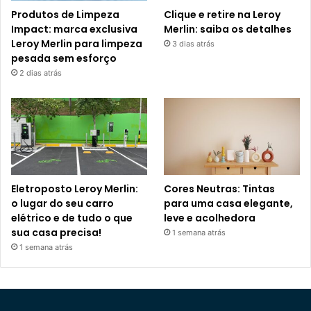
Produtos de Limpeza
Clique e retire na Leroy
Impact: marca exclusiva
Merlin: saiba os detalhes
Leroy Merlin para limpeza
3 dias atrás
pesada sem esforço
2 dias atrás
Eletroposto Leroy Merlin:
Cores Neutras: Tintas
o lugar do seu carro
para uma casa elegante,
elétrico e de tudo o que
leve e acolhedora
sua casa precisa!
1 semana atrás
1 semana atrás