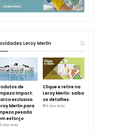
ovidades Leroy Merlin
rodutos de
Clique e retire na
impeza Impact:
Leroy Merlin: saiba
arca exclusiva
os detalhes
eroy Merlin para
4 dias atrás
impeza pesada
em esforço
3 dias atrás