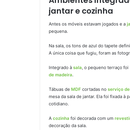
Ambientes integrados
jantar e cozinha
Antes os móveis estavam jogados e a
j
pequena.
Na sala, os tons de azul do tapete defi
A única coisa que fugiu, foram as fotog
Integrado à
sala
, o pequeno terraço fo
de madeira
.
Tábuas de
MDF
cortadas no
serviço de
mesa da sala de jantar. Ela foi fixada à 
cotidiano.
A
cozinha
foi decorada com um
revest
decoração da sala.