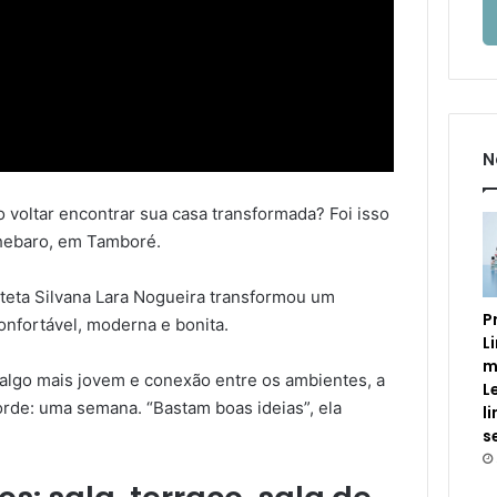
N
 voltar encontrar sua casa transformada? Foi isso
Chebaro, em Tamboré.
teta Silvana Lara Nogueira transformou um
P
nfortável, moderna e bonita.
L
m
lgo mais jovem e conexão entre os ambientes, a
L
rde: uma semana. “Bastam boas ideias”, ela
l
s