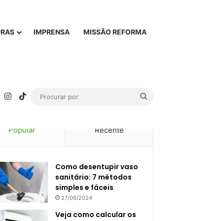
PRAS
IMPRENSA
MISSÃO REFORMA
rest
YouTube
Instagram
TikTok
Procurar
por
Popular
Recente
Como desentupir vaso
sanitário: 7 métodos
simples e fáceis
27/06/2024
Veja como calcular os