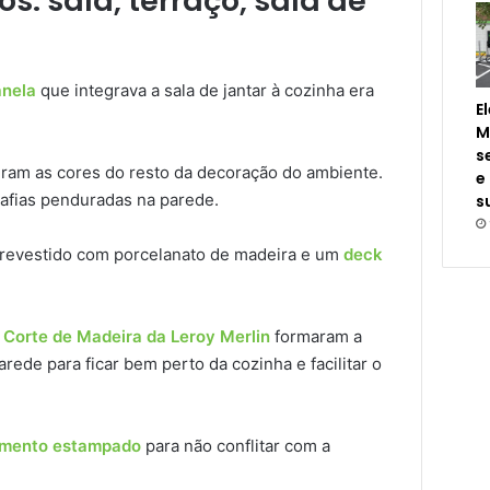
: sala, terraço, sala de
anela
que integrava a sala de jantar à cozinha era
E
M
s
niram as cores do resto da decoração do ambiente.
e
rafias penduradas na parede.
s
i revestido com porcelanato de madeira e um
deck
 Corte de Madeira da Leroy Merlin
formaram a
parede para ficar bem perto da cozinha e facilitar o
imento estampado
para não conflitar com a