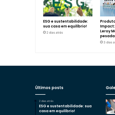
ESG e sustentabilidade:
Produto
sua casa em equilíbrio!
Impact:
Leroy M
2 dias atrás
pesada
3 dias a
Últimos posts
Gale
2 dias atrás
ESG e sustentabilidade: sua
casa em equilíbrio!