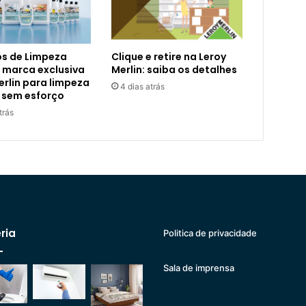
s de Limpeza
Clique e retire na Leroy
 marca exclusiva
Merlin: saiba os detalhes
erlin para limpeza
4 dias atrás
 sem esforço
trás
ria
Politica de privacidade
Sala de imprensa