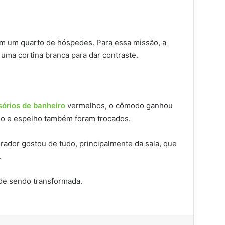
em um quarto de hóspedes. Para essa missão, a
uma cortina branca para dar contraste.
órios de banheiro
vermelhos, o cômodo ganhou
rio e espelho também foram trocados.
orador gostou de tudo, principalmente da sala, que
.
ade sendo transformada.
est
Compartilhar via e-mail