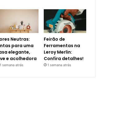
ores Neutras:
Feirão de
intas para uma
Ferramentas na
asa elegante,
Leroy Merlin:
eve e acolhedora
Confira detalhes!
1 semana atrás
1 semana atrás