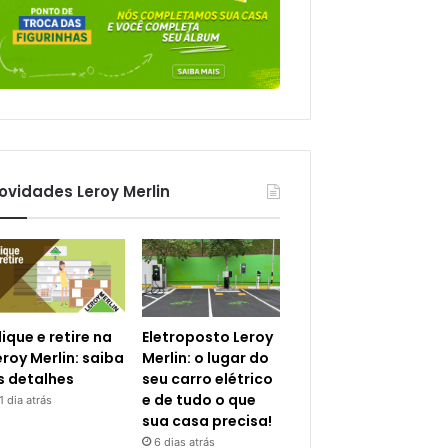
ovidades Leroy Merlin
lique e retire na
Eletroposto Leroy
eroy Merlin: saiba
Merlin: o lugar do
s detalhes
seu carro elétrico
e de tudo o que
1 dia atrás
sua casa precisa!
6 dias atrás