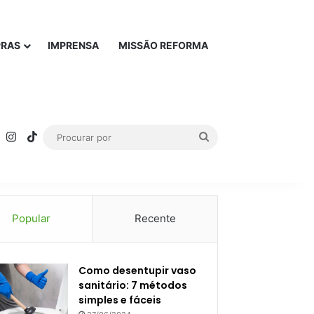
PRAS
IMPRENSA
MISSÃO REFORMA
rest
YouTube
Instagram
TikTok
Procurar
por
Popular
Recente
Como desentupir vaso
sanitário: 7 métodos
simples e fáceis