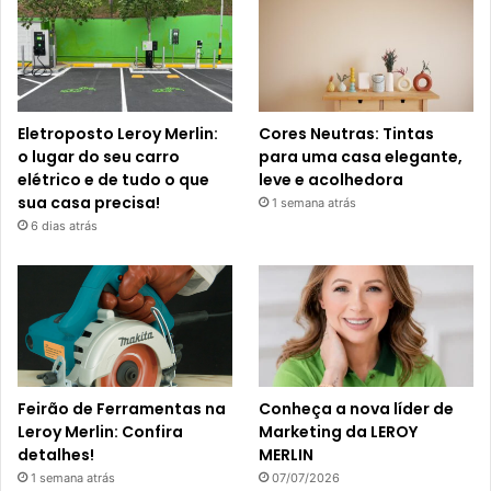
Eletroposto Leroy Merlin:
Cores Neutras: Tintas
o lugar do seu carro
para uma casa elegante,
elétrico e de tudo o que
leve e acolhedora
sua casa precisa!
1 semana atrás
6 dias atrás
Feirão de Ferramentas na
Conheça a nova líder de
Leroy Merlin: Confira
Marketing da LEROY
detalhes!
MERLIN
1 semana atrás
07/07/2026