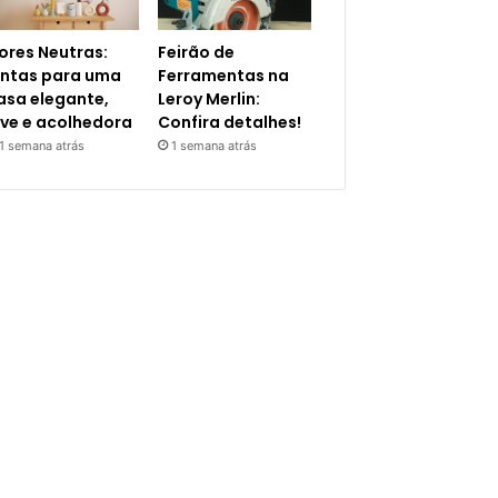
ores Neutras:
Feirão de
intas para uma
Ferramentas na
asa elegante,
Leroy Merlin:
eve e acolhedora
Confira detalhes!
1 semana atrás
1 semana atrás