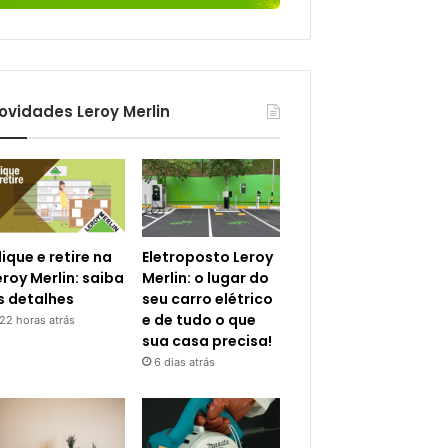
ovidades Leroy Merlin
lique e retire na
Eletroposto Leroy
eroy Merlin: saiba
Merlin: o lugar do
s detalhes
seu carro elétrico
e de tudo o que
22 horas atrás
sua casa precisa!
6 dias atrás