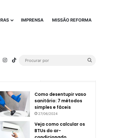
PRAS
IMPRENSA
MISSÃO REFORMA
rest
YouTube
Instagram
TikTok
Procurar
por
Popular
Recente
Como desentupir vaso
sanitário: 7 métodos
simples e fáceis
27/06/2024
Veja como calcular os
BTUs do ar-
condicionado