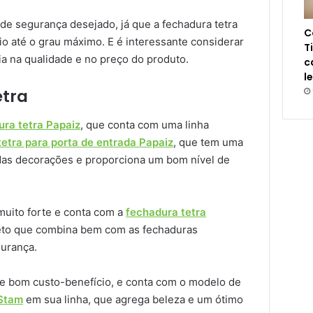
de segurança desejado, já que a fechadura tetra
C
o até o grau máximo. E é interessante considerar
T
cia na qualidade e no preço do produto.
c
l
etra
ura tetra Papaiz
, que conta com uma linha
etra para porta de entrada Papaiz
, que tem uma
adas decorações e proporciona um bom nível de
muito forte e conta com a
fechadura tetra
reto que combina bem com as fechaduras
gurança.
 e bom custo-benefício, e conta com o modelo de
 Stam
em sua linha, que agrega beleza e um ótimo