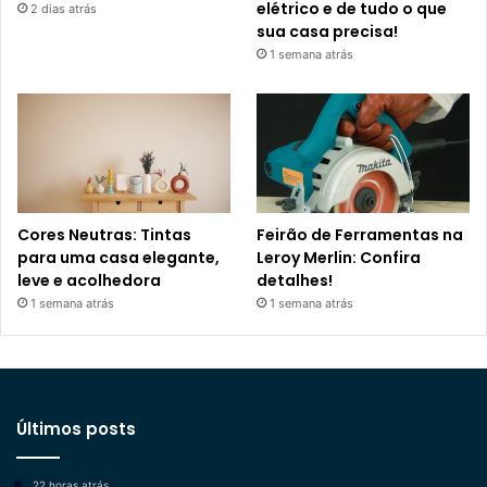
elétrico e de tudo o que
2 dias atrás
sua casa precisa!
1 semana atrás
Cores Neutras: Tintas
Feirão de Ferramentas na
para uma casa elegante,
Leroy Merlin: Confira
leve e acolhedora
detalhes!
1 semana atrás
1 semana atrás
Últimos posts
22 horas atrás