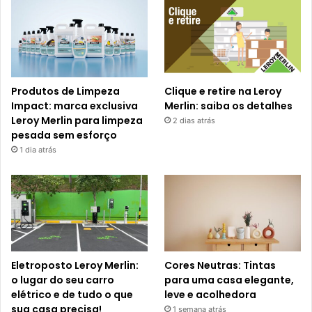
Produtos de Limpeza
Clique e retire na Leroy
Impact: marca exclusiva
Merlin: saiba os detalhes
Leroy Merlin para limpeza
2 dias atrás
pesada sem esforço
1 dia atrás
Eletroposto Leroy Merlin:
Cores Neutras: Tintas
o lugar do seu carro
para uma casa elegante,
elétrico e de tudo o que
leve e acolhedora
sua casa precisa!
1 semana atrás