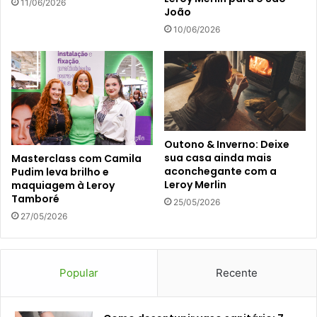
11/06/2026
João
10/06/2026
Outono & Inverno: Deixe
sua casa ainda mais
Masterclass com Camila
aconchegante com a
Pudim leva brilho e
Leroy Merlin
maquiagem à Leroy
Tamboré
25/05/2026
27/05/2026
Popular
Recente