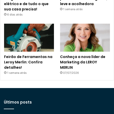
elétrico e de tudo o que
leve e acolhedora
sua casa precisa!
1 semana atrás
6 dias atrás
Feirão de Ferramentas na
Conheça a nova líder de
Leroy Merlin: Confira
Marketing da LEROY
detalhes!
MERLIN
1 semana atrás
07/07/2026
Últimos posts