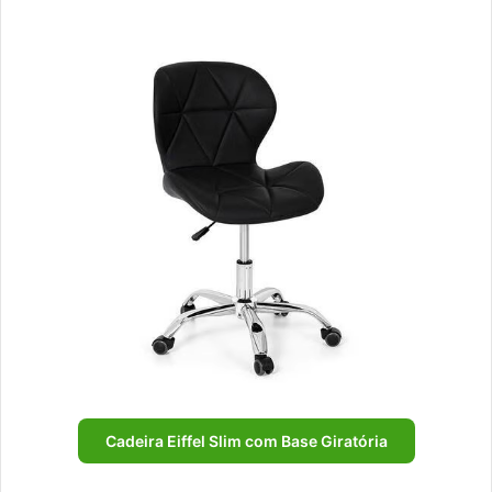
Cadeira Eiffel Slim com Base Giratória