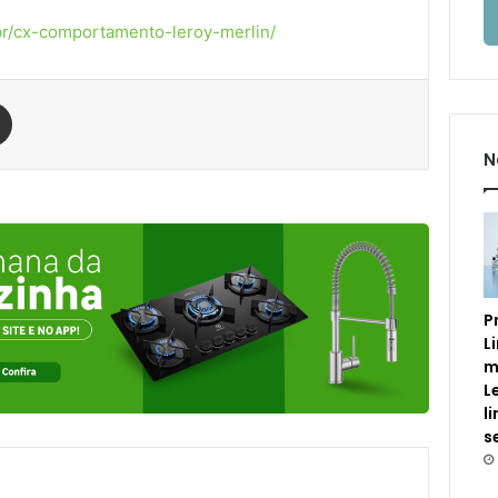
r/cx-comportamento-leroy-merlin/
est
Compartilhar via e-mail
N
P
L
m
L
l
s