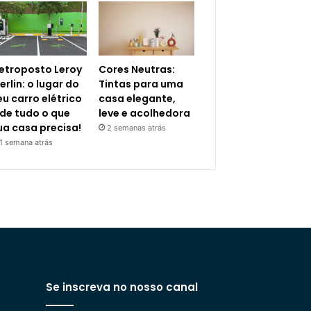
letroposto Leroy
Cores Neutras:
erlin: o lugar do
Tintas para uma
eu carro elétrico
casa elegante,
 de tudo o que
leve e acolhedora
ua casa precisa!
2 semanas atrás
1 semana atrás
Se inscreva no nosso canal