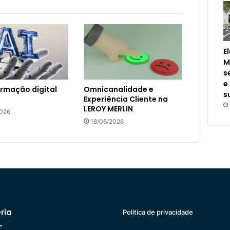
E
M
s
e
rmação digital
Omnicanalidade e
s
Experiência Cliente na
LEROY MERLIN
2026
18/06/2026
ria
Politica de privacidade