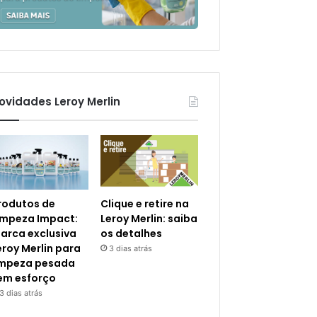
ovidades Leroy Merlin
rodutos de
Clique e retire na
impeza Impact:
Leroy Merlin: saiba
arca exclusiva
os detalhes
eroy Merlin para
3 dias atrás
impeza pesada
em esforço
3 dias atrás