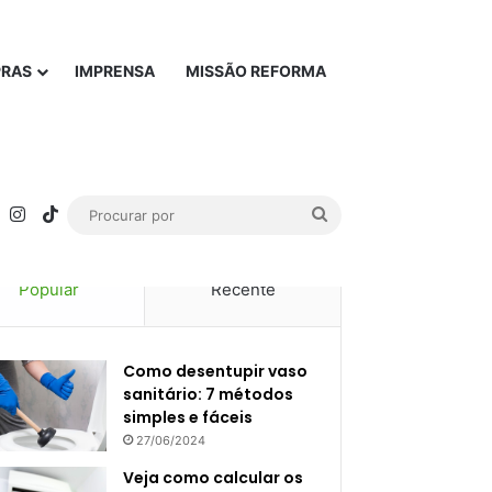
PRAS
IMPRENSA
MISSÃO REFORMA
rest
YouTube
Instagram
TikTok
Procurar
por
Popular
Recente
Como desentupir vaso
sanitário: 7 métodos
simples e fáceis
27/06/2024
Veja como calcular os