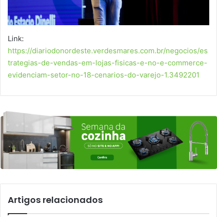
Link:
https://diariodonordeste.verdesmares.com.br/negocios/es
trategias-de-vendas-em-lojas-fisicas-e-no-e-commerce-
evidenciam-setor-no-18-cenarios-do-varejo-1.3492201
Artigos relacionados