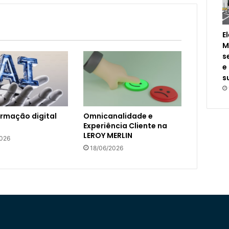
E
M
s
e
s
rmação digital
Omnicanalidade e
Experiência Cliente na
LEROY MERLIN
2026
18/06/2026