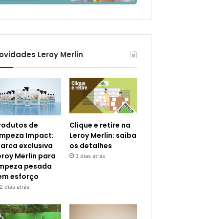
ovidades Leroy Merlin
rodutos de
Clique e retire na
impeza Impact:
Leroy Merlin: saiba
arca exclusiva
os detalhes
eroy Merlin para
3 dias atrás
impeza pesada
em esforço
2 dias atrás