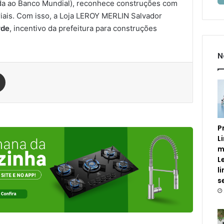
gada ao Banco Mundial), reconhece construções com
eriais. Com isso, a Loja LEROY MERLIN Salvador
rde
, incentivo da prefeitura para construções
N
est
Compartilhar via e-mail
P
L
m
L
l
s