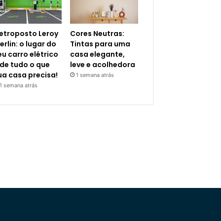
letroposto Leroy
Cores Neutras:
erlin: o lugar do
Tintas para uma
eu carro elétrico
casa elegante,
 de tudo o que
leve e acolhedora
ua casa precisa!
1 semana atrás
1 semana atrás