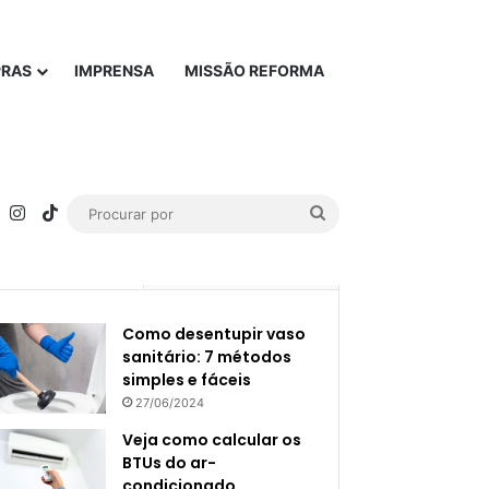
PRAS
IMPRENSA
MISSÃO REFORMA
rest
YouTube
Instagram
TikTok
Procurar
por
Popular
Recente
Como desentupir vaso
sanitário: 7 métodos
simples e fáceis
27/06/2024
Veja como calcular os
BTUs do ar-
condicionado