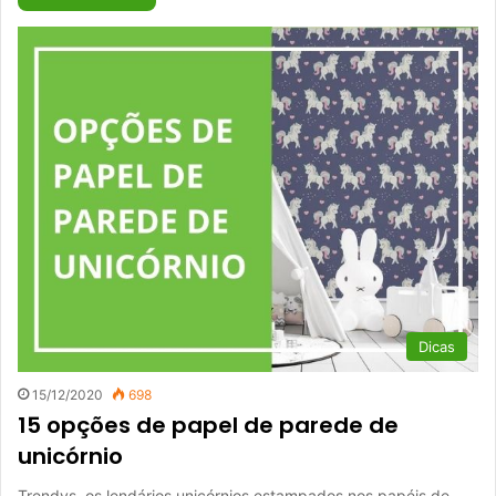
Dicas
15/12/2020
698
15 opções de papel de parede de
unicórnio
Trendys, os lendários unicórnios estampados nos papéis de