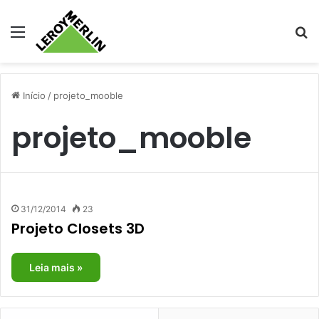
Menu
Pr
Início
/
projeto_mooble
projeto_mooble
31/12/2014
23
Projeto Closets 3D
Leia mais »