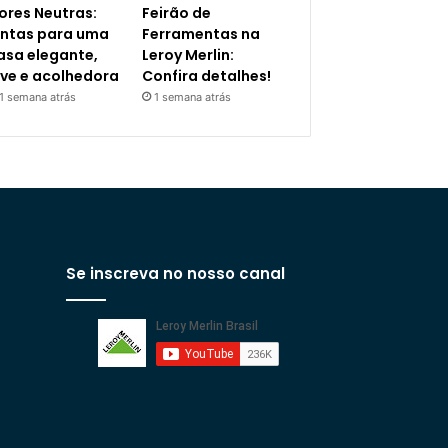
ores Neutras:
Feirão de
intas para uma
Ferramentas na
asa elegante,
Leroy Merlin:
eve e acolhedora
Confira detalhes!
1 semana atrás
1 semana atrás
Se inscreva no nosso canal