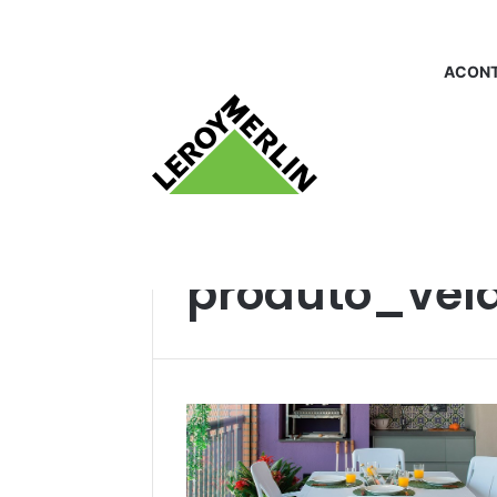
ACONT
Início
/
produto_vela decorativa
produto_vela