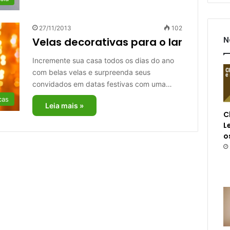
27/11/2013
102
N
Velas decorativas para o lar
Incremente sua casa todos os dias do ano
com belas velas e surpreenda seus
convidados em datas festivas com uma…
cas
Leia mais »
C
L
o