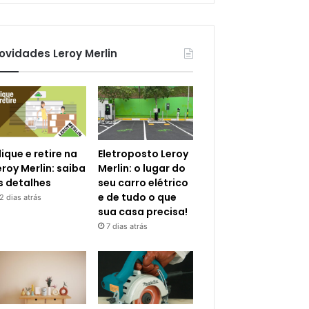
ovidades Leroy Merlin
lique e retire na
Eletroposto Leroy
eroy Merlin: saiba
Merlin: o lugar do
s detalhes
seu carro elétrico
e de tudo o que
2 dias atrás
sua casa precisa!
7 dias atrás