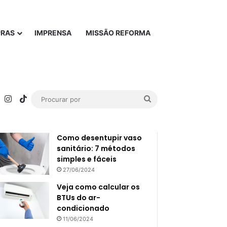
PRAS
IMPRENSA
MISSÃO REFORMA
rest
YouTube
Instagram
TikTok
Procurar
Popular
Recente
por
Como desentupir vaso
sanitário: 7 métodos
simples e fáceis
27/06/2024
Veja como calcular os
BTUs do ar-
condicionado
11/06/2024