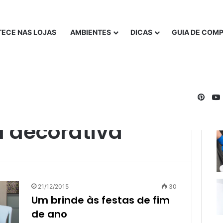
ECE NAS LOJAS
AMBIENTES
DICAS
GUIA DE COM
Pinte
 decorativa
21/12/2015
30
Um brinde às festas de fim
de ano