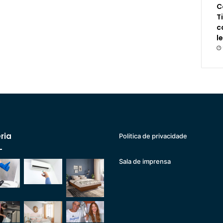
C
T
c
l
ria
Politica de privacidade
Sala de imprensa