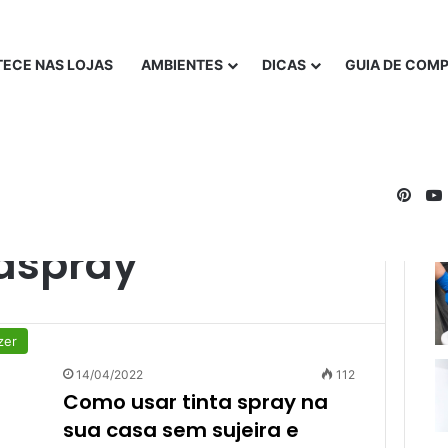
ECE NAS LOJAS
AMBIENTES
DICAS
GUIA DE COM
Pinte
aspray
zer
14/04/2022
112
Como usar tinta spray na
sua casa sem sujeira e