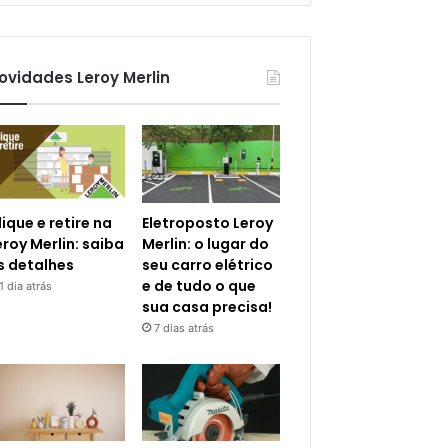
ovidades Leroy Merlin
lique e retire na
Eletroposto Leroy
eroy Merlin: saiba
Merlin: o lugar do
s detalhes
seu carro elétrico
e de tudo o que
1 dia atrás
sua casa precisa!
7 dias atrás