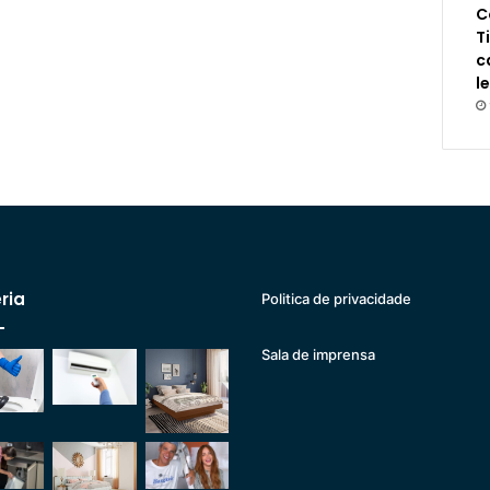
C
T
c
l
ria
Politica de privacidade
Sala de imprensa