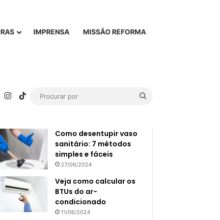
PRAS
IMPRENSA
MISSÃO REFORMA
rest
YouTube
Instagram
TikTok
Procurar
Popular
Recente
por
Como desentupir vaso
sanitário: 7 métodos
simples e fáceis
27/06/2024
Veja como calcular os
BTUs do ar-
condicionado
11/06/2024