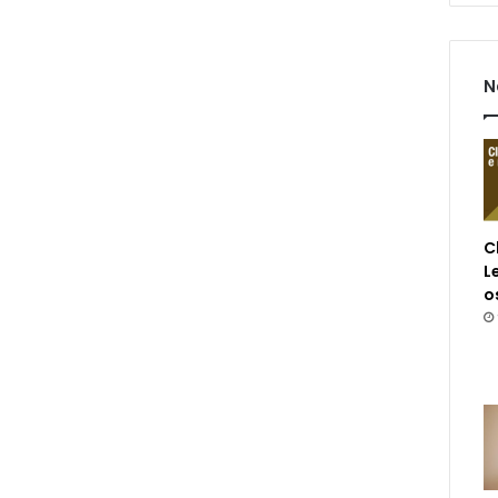
N
C
L
o