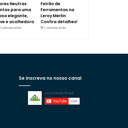
ores Neutras:
Feirão de
intas para uma
Ferramentas na
asa elegante,
Leroy Merlin:
eve e acolhedora
Confira detalhes!
1 semana atrás
1 semana atrás
Se inscreva no nosso canal