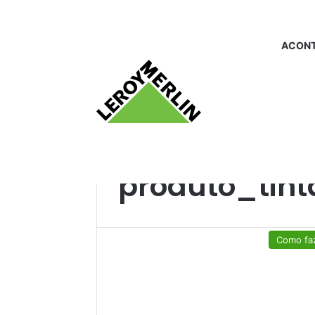
ACONT
Início
/
produto_tintaspray
produto_tint
Como fa