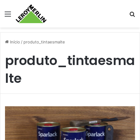
Menu
Pr
Início
/
produto_tintaesmalte
produto_tintaesma
lte