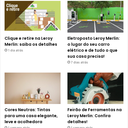
Clique e retire na Leroy
Eletroposto Leroy Merlin:
Merlin: saiba os detalhes
o lugar do seu carro
elétrico e de tudo o que
1 dia atrás
sua casa precisa!
7 dias atrás
Cores Neutras: Tintas
Feirão de Ferramentas na
para uma casa elegante,
Leroy Merlin: Confira
leve e acolhedora
detalhes!
1 semana atrás
1 semana atrás