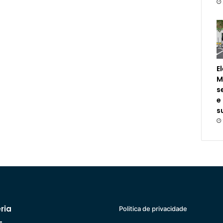
E
M
s
e
s
ria
Politica de privacidade