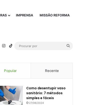
PRAS
IMPRENSA
MISSÃO REFORMA
rest
YouTube
Instagram
TikTok
Procurar
por
Popular
Recente
Como desentupir vaso
sanitário: 7 métodos
simples e fáceis
27/06/2024