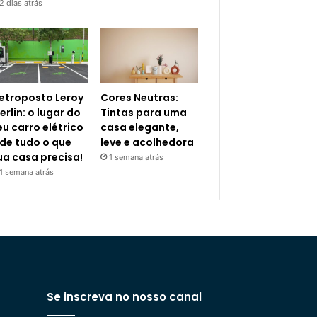
2 dias atrás
letroposto Leroy
Cores Neutras:
erlin: o lugar do
Tintas para uma
eu carro elétrico
casa elegante,
 de tudo o que
leve e acolhedora
ua casa precisa!
1 semana atrás
1 semana atrás
Se inscreva no nosso canal