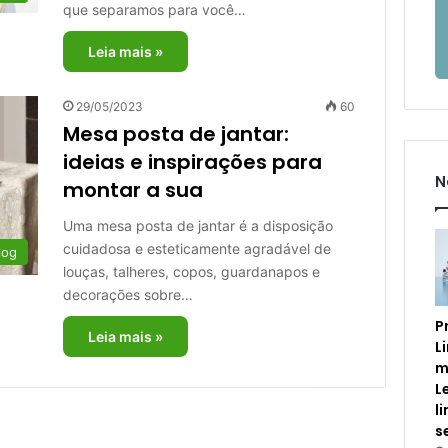
que separamos para você…
Leia mais »
29/05/2023
60
Mesa posta de jantar:
ideias e inspirações para
N
montar a sua
Uma mesa posta de jantar é a disposição
cuidadosa e esteticamente agradável de
log
louças, talheres, copos, guardanapos e
decorações sobre…
P
Leia mais »
L
m
L
l
s