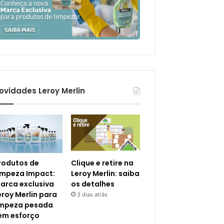
ovidades Leroy Merlin
rodutos de
Clique e retire na
impeza Impact:
Leroy Merlin: saiba
arca exclusiva
os detalhes
eroy Merlin para
3 dias atrás
impeza pesada
em esforço