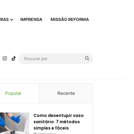
PRAS
IMPRENSA
MISSÃO REFORMA
rest
YouTube
Instagram
TikTok
Procurar
por
Popular
Recente
Como desentupir vaso
sanitário: 7 métodos
simples e fáceis