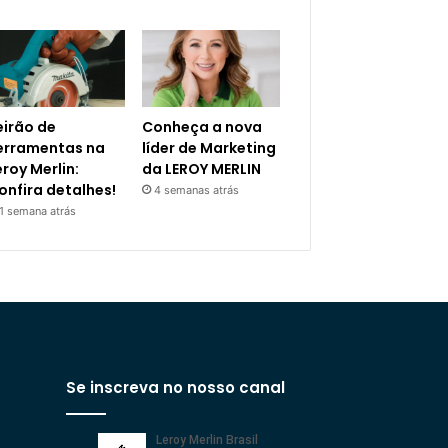
eirão de
Conheça a nova
erramentas na
líder de Marketing
eroy Merlin:
da LEROY MERLIN
onfira detalhes!
4 semanas atrás
1 semana atrás
Se inscreva no nosso canal