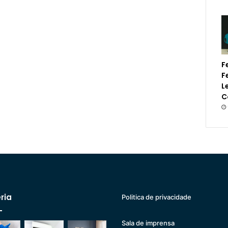
F
F
L
C
ria
Politica de privacidade
Sala de imprensa