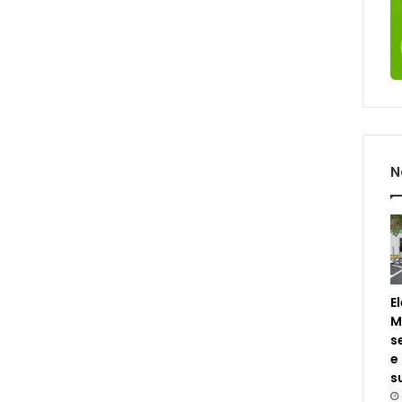
N
E
M
s
e
s