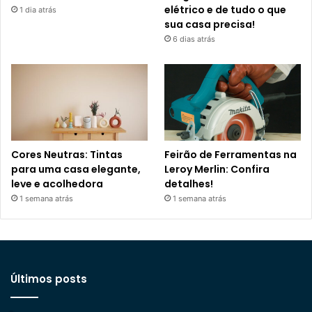
elétrico e de tudo o que
1 dia atrás
sua casa precisa!
6 dias atrás
Cores Neutras: Tintas
Feirão de Ferramentas na
para uma casa elegante,
Leroy Merlin: Confira
leve e acolhedora
detalhes!
1 semana atrás
1 semana atrás
Últimos posts