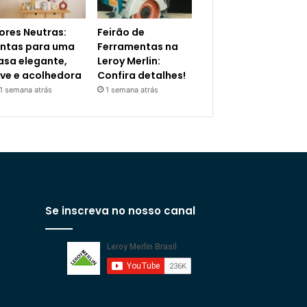
ores Neutras:
Feirão de
intas para uma
Ferramentas na
asa elegante,
Leroy Merlin:
eve e acolhedora
Confira detalhes!
1 semana atrás
1 semana atrás
Se inscreva no nosso canal