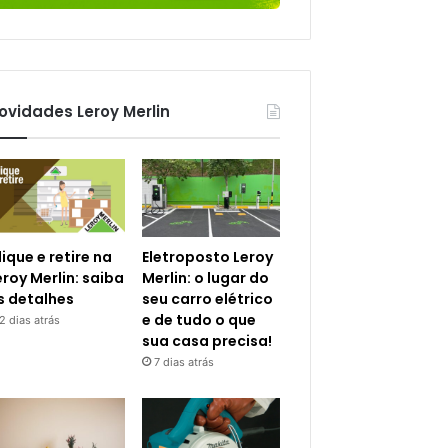
ovidades Leroy Merlin
lique e retire na
Eletroposto Leroy
eroy Merlin: saiba
Merlin: o lugar do
s detalhes
seu carro elétrico
e de tudo o que
2 dias atrás
sua casa precisa!
7 dias atrás