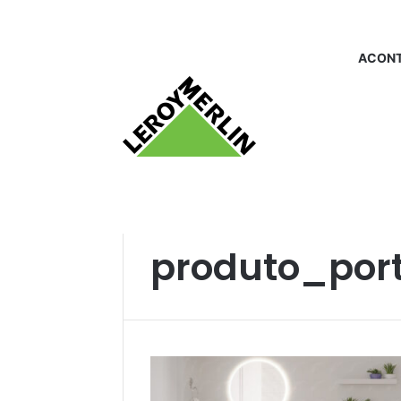
ACONT
Início
/
produto_portaobjetos
produto_port