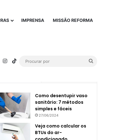
PRAS
IMPRENSA
MISSÃO REFORMA
rest
YouTube
Instagram
TikTok
Procurar
por
Popular
Recente
Como desentupir vaso
sanitário: 7 métodos
simples e fáceis
27/06/2024
Veja como calcular os
BTUs do ar-
condicionado