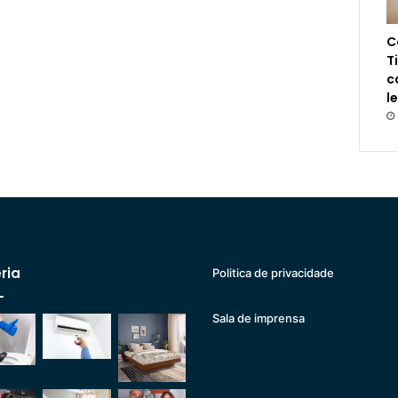
C
T
c
l
ria
Politica de privacidade
Sala de imprensa