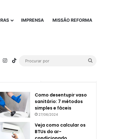
PRAS
IMPRENSA
MISSÃO REFORMA
rest
YouTube
Instagram
TikTok
Procurar
por
Popular
Recente
Como desentupir vaso
sanitário: 7 métodos
simples e fáceis
27/06/2024
Veja como calcular os
BTUs do ar-
condicionado