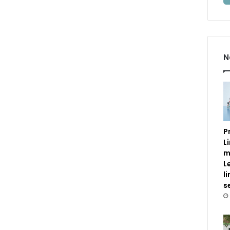
N
P
L
m
L
l
s