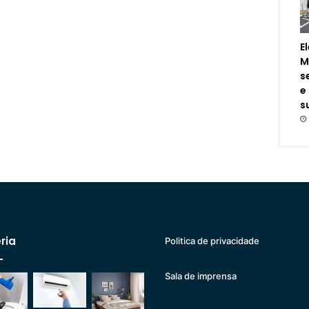
E
M
s
e
s
ria
Politica de privacidade
Sala de imprensa