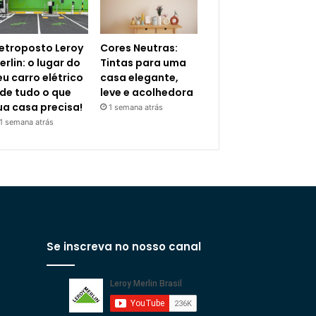
letroposto Leroy
Cores Neutras:
erlin: o lugar do
Tintas para uma
eu carro elétrico
casa elegante,
 de tudo o que
leve e acolhedora
ua casa precisa!
1 semana atrás
1 semana atrás
Se inscreva no nosso canal