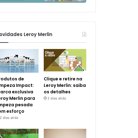
ovidades Leroy Merlin
rodutos de
Clique e retire na
impeza Impact:
Leroy Merlin: saiba
arca exclusiva
os detalhes
eroy Merlin para
2 dias atrás
impeza pesada
em esforço
2 dias atrás