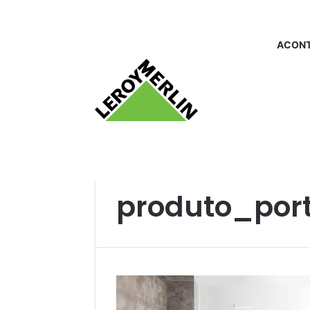
ACONT
Início
/
produto_porta cotonete
produto_port