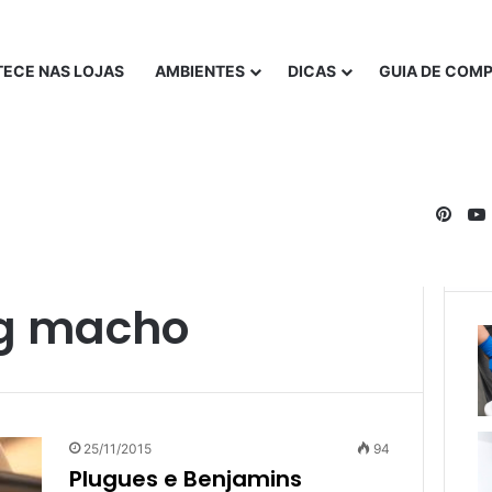
ECE NAS LOJAS
AMBIENTES
DICAS
GUIA DE COM
Pinte
g macho
25/11/2015
94
Plugues e Benjamins