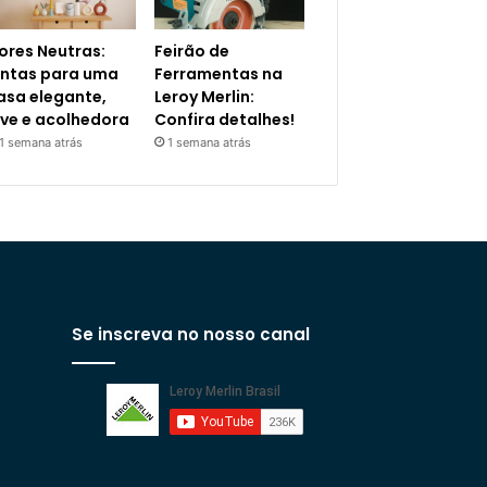
ores Neutras:
Feirão de
intas para uma
Ferramentas na
asa elegante,
Leroy Merlin:
eve e acolhedora
Confira detalhes!
1 semana atrás
1 semana atrás
Se inscreva no nosso canal