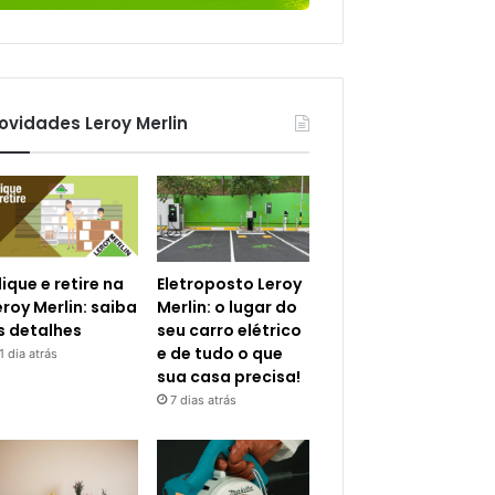
ovidades Leroy Merlin
lique e retire na
Eletroposto Leroy
eroy Merlin: saiba
Merlin: o lugar do
s detalhes
seu carro elétrico
e de tudo o que
1 dia atrás
sua casa precisa!
7 dias atrás