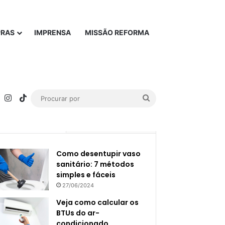
PRAS
IMPRENSA
MISSÃO REFORMA
rest
YouTube
Instagram
TikTok
Procurar
por
Popular
Recente
Como desentupir vaso
sanitário: 7 métodos
simples e fáceis
27/06/2024
Veja como calcular os
BTUs do ar-
condicionado