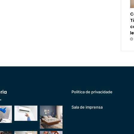
C
T
c
l
ria
Politica de privacidade
Sala de imprensa