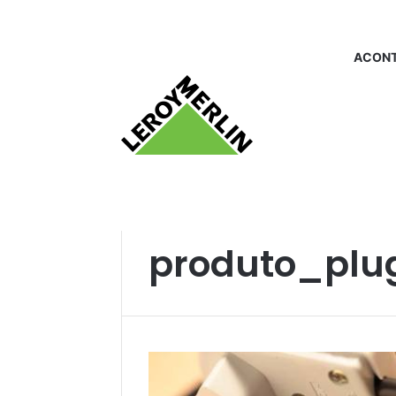
ACONT
Início
/
produto_plug macho
produto_plu