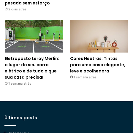
pesada sem esforço
2 dias atrás
Eletroposto Leroy Merlin:
Cores Neutras: Tintas
o lugar do seu carro
para uma casa elegante,
elétrico e de tudo o que
leve e acolhedora
sua casa precisa!
1 semana atrás
1 semana atrás
Últimos posts
19 horas atrás