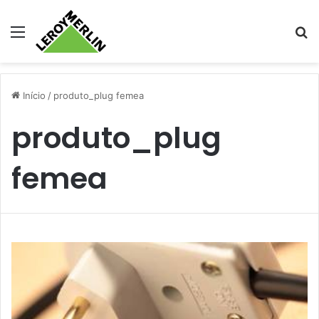
Menu
Pr
Início
/
produto_plug femea
produto_plug
femea