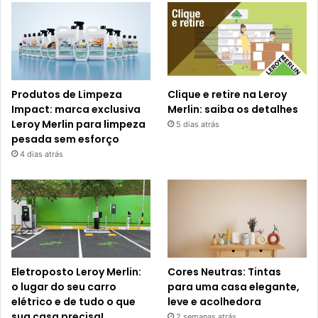
Produtos de Limpeza
Clique e retire na Leroy
Impact: marca exclusiva
Merlin: saiba os detalhes
Leroy Merlin para limpeza
5 dias atrás
pesada sem esforço
4 dias atrás
Eletroposto Leroy Merlin:
Cores Neutras: Tintas
o lugar do seu carro
para uma casa elegante,
elétrico e de tudo o que
leve e acolhedora
sua casa precisa!
2 semanas atrás