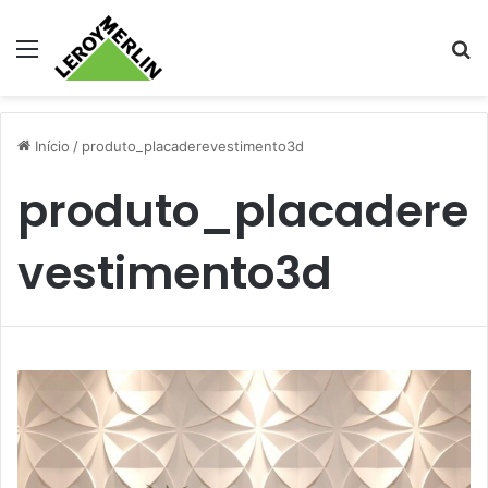
Menu
Pr
Início
/
produto_placaderevestimento3d
produto_placadere
vestimento3d