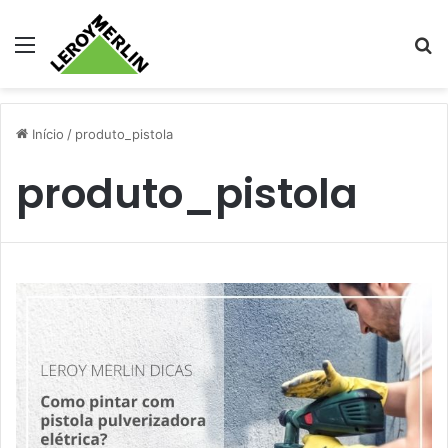
Menu
Pr
Início
/
produto_pistola
produto_pistola