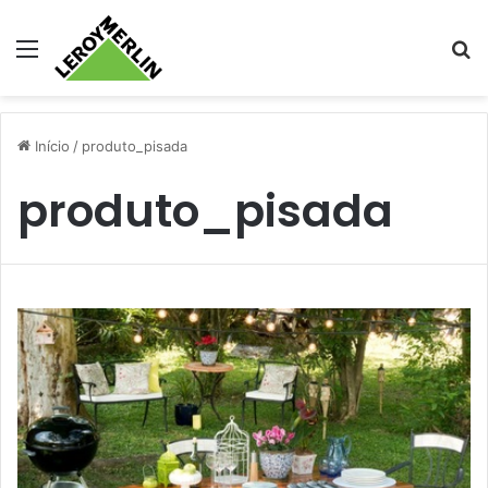
Menu
Pr
Início
/
produto_pisada
produto_pisada