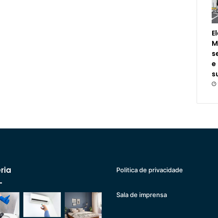
E
M
s
e
s
ria
Politica de privacidade
Sala de imprensa