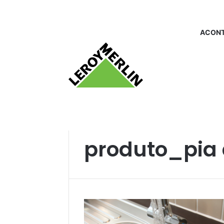
ACONT
Início
/
produto_pia de cozinha
produto_pia 