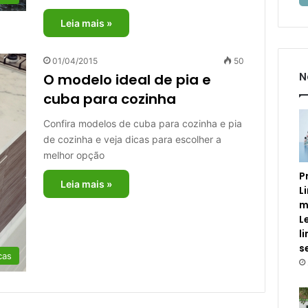
Leia mais »
01/04/2015
50
N
O modelo ideal de pia e
cuba para cozinha
Confira modelos de cuba para cozinha e pia
de cozinha e veja dicas para escolher a
melhor opção
P
Leia mais »
L
m
L
l
s
cas