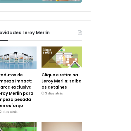
ovidades Leroy Merlin
rodutos de
Clique e retire na
impeza Impact:
Leroy Merlin: saiba
arca exclusiva
os detalhes
eroy Merlin para
3 dias atrás
impeza pesada
em esforço
2 dias atrás