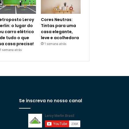
letroposto Leroy
Cores Neutras:
erlin: o lugar do
Tintas para uma
eu carro elétrico
casa elegante,
 de tudo o que
leve e acolhedora
ua casa precisa!
1 semana atrás
1 semana atrás
Se inscreva no nosso canal