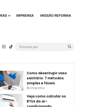
PRAS
IMPRENSA
MISSÃO REFORMA
rest
YouTube
Instagram
TikTok
Procurar
por
Popular
Recente
Como desentupir vaso
sanitário: 7 métodos
simples e fáceis
27/06/2024
Veja como calcular os
BTUs do ar-
condicionado