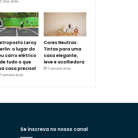
2 dias atrás
letroposto Leroy
Cores Neutras:
erlin: o lugar do
Tintas para uma
eu carro elétrico
casa elegante,
 de tudo o que
leve e acolhedora
ua casa precisa!
1 semana atrás
1 semana atrás
Se inscreva no nosso canal