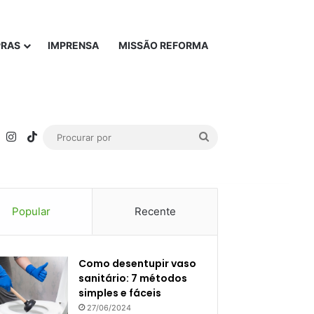
PRAS
IMPRENSA
MISSÃO REFORMA
rest
YouTube
Instagram
TikTok
Procurar
por
Popular
Recente
Como desentupir vaso
sanitário: 7 métodos
simples e fáceis
27/06/2024