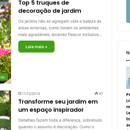
Top 5 truques de
decoração de jardim
Os jardins não só agregam vida e beleza às
áreas externas, como tonam os ambientes
mais agradáveis, levando frescor inclusive…
Leia mais »
N
cas
11/12/2014
87
P
Transforme seu jardim em
L
m
um espaço inspirador
L
l
Detalhes fazem toda a diferença, sobretudo
s
quando o assunto é decoração. Como o