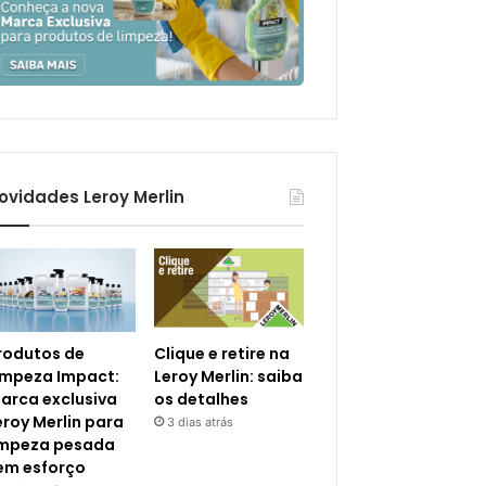
ovidades Leroy Merlin
rodutos de
Clique e retire na
impeza Impact:
Leroy Merlin: saiba
arca exclusiva
os detalhes
eroy Merlin para
3 dias atrás
impeza pesada
em esforço