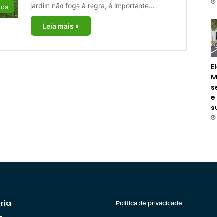
jardim não foge à regra, é importante…
nda
Leia mais »
E
M
s
e
s
ria
Politica de privacidade