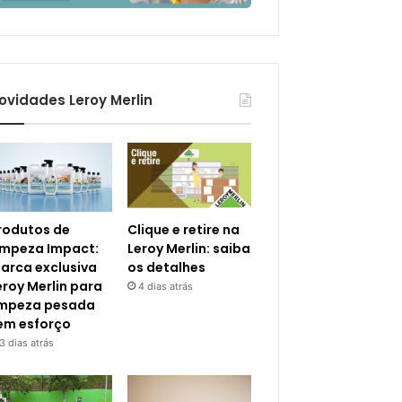
ovidades Leroy Merlin
rodutos de
Clique e retire na
impeza Impact:
Leroy Merlin: saiba
arca exclusiva
os detalhes
eroy Merlin para
4 dias atrás
impeza pesada
em esforço
3 dias atrás