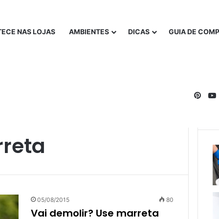
ECE NAS LOJAS
AMBIENTES
DICAS
GUIA DE COM
Pinte
reta
05/08/2015
80
Vai demolir? Use marreta