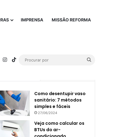
PRAS
IMPRENSA
MISSÃO REFORMA
rest
YouTube
Instagram
TikTok
Procurar
por
Popular
Recente
Como desentupir vaso
sanitário: 7 métodos
simples e fáceis
27/06/2024
Veja como calcular os
BTUs do ar-
condicionado