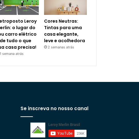
letroposto Leroy
Cores Neutras:
erlin: o lugar do
Tintas para uma
eu carro elétrico
casa elegante,
 de tudo o que
leve e acolhedora
ua casa precisa!
2 semanas atrás
1 semana atrás
Se inscreva no nosso canal