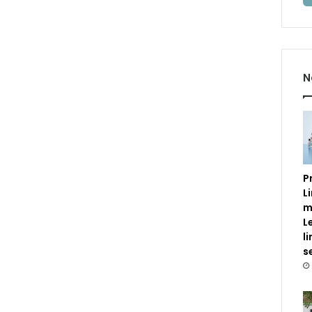
N
P
L
m
L
l
s