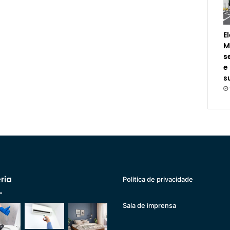
E
M
s
e
s
ria
Politica de privacidade
Sala de imprensa