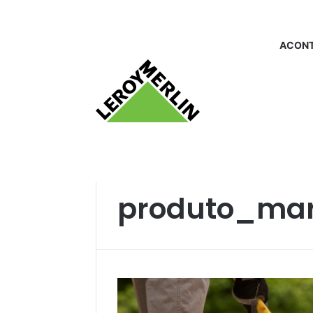
ACONT
Início
/
produto_marreta
produto_mar