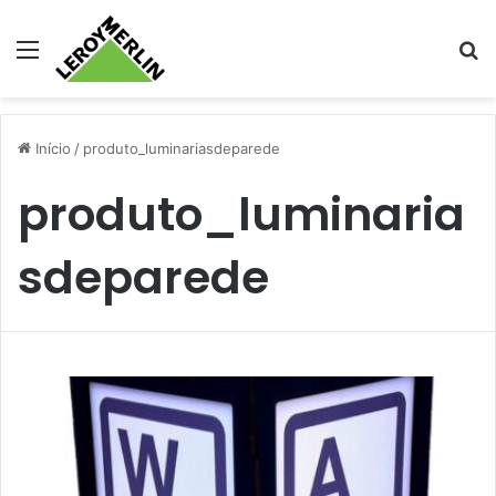
Menu
Pr
Início
/
produto_luminariasdeparede
produto_luminaria
sdeparede