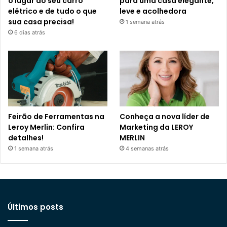
o lugar do seu carro
para uma casa elegante,
elétrico e de tudo o que
leve e acolhedora
sua casa precisa!
1 semana atrás
6 dias atrás
Feirão de Ferramentas na
Conheça a nova líder de
Leroy Merlin: Confira
Marketing da LEROY
detalhes!
MERLIN
1 semana atrás
4 semanas atrás
Últimos posts