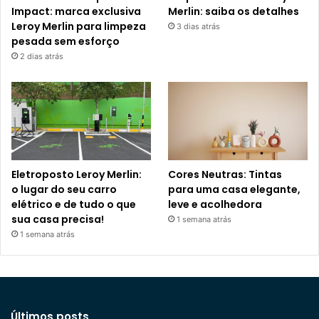
Impact: marca exclusiva
Merlin: saiba os detalhes
Leroy Merlin para limpeza
3 dias atrás
pesada sem esforço
2 dias atrás
Eletroposto Leroy Merlin:
Cores Neutras: Tintas
o lugar do seu carro
para uma casa elegante,
elétrico e de tudo o que
leve e acolhedora
sua casa precisa!
1 semana atrás
1 semana atrás
Últimos posts