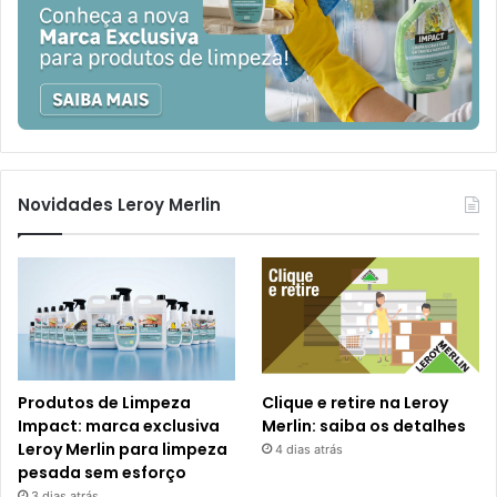
Novidades Leroy Merlin
Produtos de Limpeza
Clique e retire na Leroy
Impact: marca exclusiva
Merlin: saiba os detalhes
Leroy Merlin para limpeza
4 dias atrás
pesada sem esforço
3 dias atrás