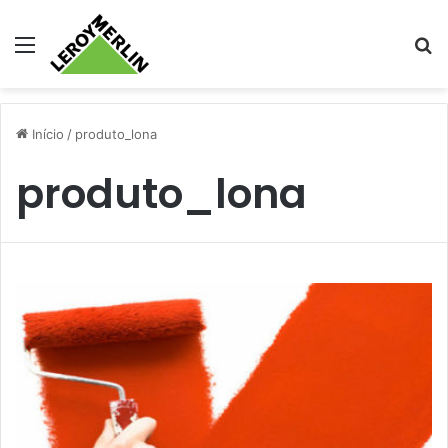
Menu
Pr
Início
/
produto_lona
produto_lona