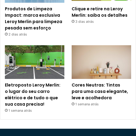
Produtos de Limpeza
Clique e retire na Leroy
Impact: marca exclusiva
Merlin: saiba os detalhes
Leroy Merlin para limpeza
3 dias atrás
pesada sem esforço
2 dias atrás
Eletroposto Leroy Merlin:
Cores Neutras: Tintas
o lugar do seu carro
para uma casa elegante,
elétrico e de tudo o que
leve e acolhedora
sua casa precisa!
1 semana atrás
1 semana atrás