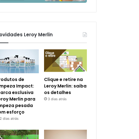
ovidades Leroy Merlin
rodutos de
Clique e retire na
impeza Impact:
Leroy Merlin: saiba
arca exclusiva
os detalhes
eroy Merlin para
3 dias atrás
impeza pesada
em esforço
2 dias atrás