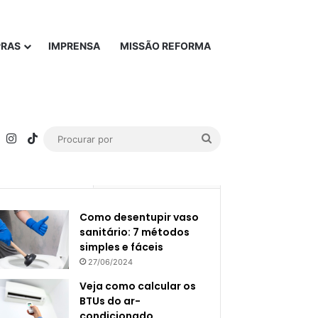
PRAS
IMPRENSA
MISSÃO REFORMA
rest
YouTube
Instagram
TikTok
Procurar
por
Popular
Recente
Como desentupir vaso
sanitário: 7 métodos
simples e fáceis
27/06/2024
Veja como calcular os
BTUs do ar-
condicionado