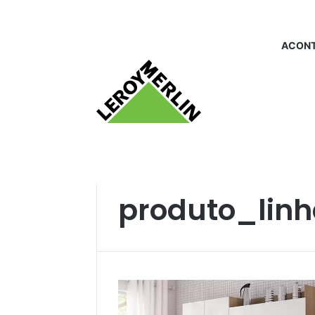
ACONT
Início
/
produto_linha itatiaia
produto_linha