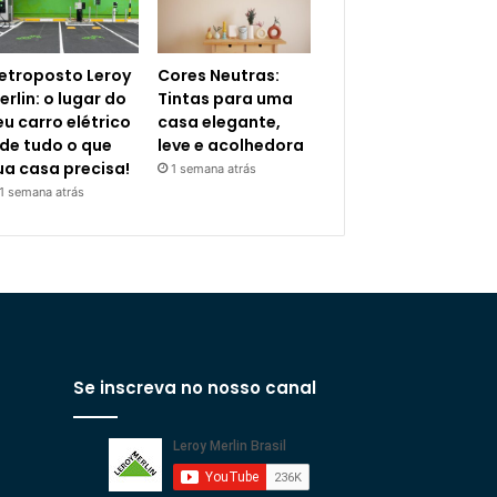
letroposto Leroy
Cores Neutras:
erlin: o lugar do
Tintas para uma
eu carro elétrico
casa elegante,
 de tudo o que
leve e acolhedora
ua casa precisa!
1 semana atrás
1 semana atrás
Se inscreva no nosso canal