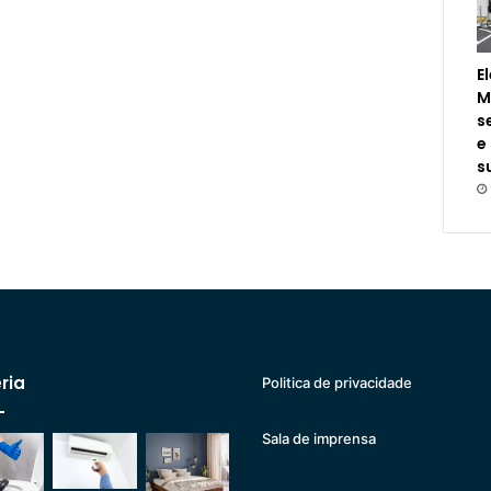
E
M
s
e
s
ria
Politica de privacidade
Sala de imprensa