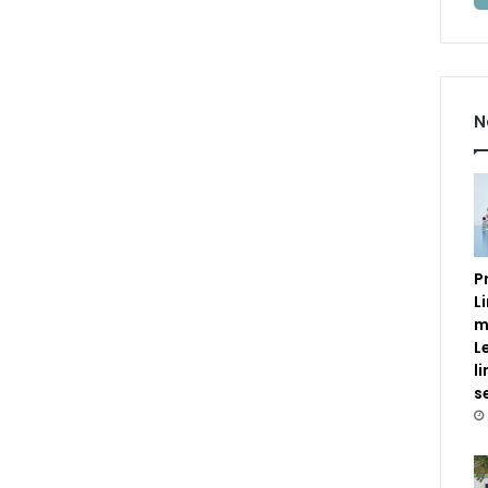
N
P
L
m
L
l
s