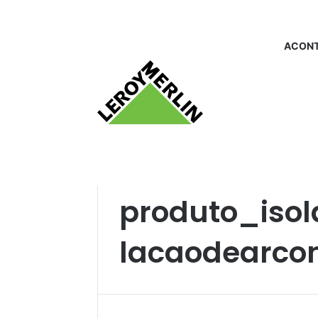
ACONT
Início
/
produto_isolamentoparatubulacaod
produto_iso
lacaodearco