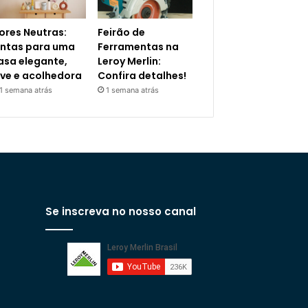
ores Neutras:
Feirão de
intas para uma
Ferramentas na
asa elegante,
Leroy Merlin:
eve e acolhedora
Confira detalhes!
1 semana atrás
1 semana atrás
Se inscreva no nosso canal