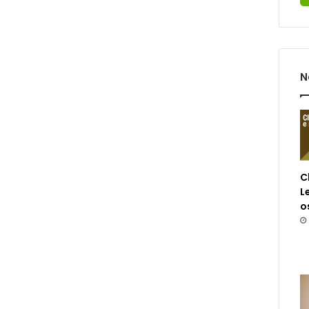
N
C
L
o