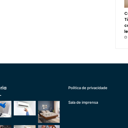
C
T
c
l
ria
Politica de privacidade
Sala de imprensa