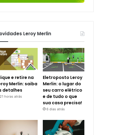
ovidades Leroy Merlin
lique e retire na
Eletroposto Leroy
eroy Merlin: saiba
Merlin: o lugar do
s detalhes
seu carro elétrico
e de tudo o que
21 horas atrás
sua casa precisa!
6 dias atrás