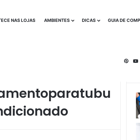
ECE NAS LOJAS
AMBIENTES
DICAS
GUIA DE COM
Pinte
earcondicionado
lamentoparatubu
ndicionado