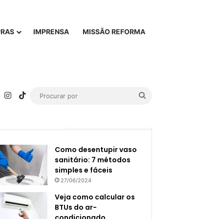
PRAS
IMPRENSA
MISSÃO REFORMA
rest
YouTube
Instagram
TikTok
Procurar
por
Popular
Recente
Como desentupir vaso
sanitário: 7 métodos
simples e fáceis
27/06/2024
Veja como calcular os
BTUs do ar-
condicionado