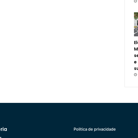
E
M
s
e
s
ria
Politica de privacidade