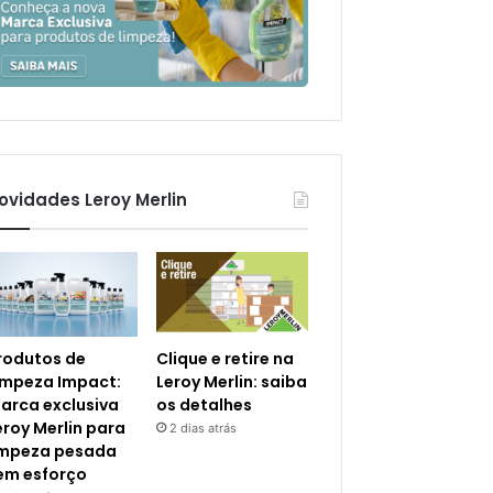
ovidades Leroy Merlin
rodutos de
Clique e retire na
impeza Impact:
Leroy Merlin: saiba
arca exclusiva
os detalhes
eroy Merlin para
2 dias atrás
impeza pesada
em esforço