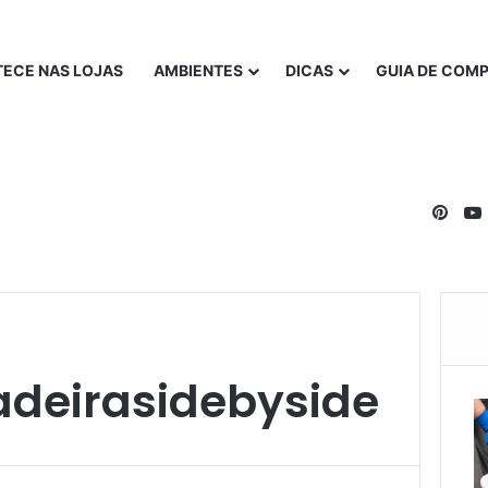
ECE NAS LOJAS
AMBIENTES
DICAS
GUIA DE COM
Pinte
deirasidebyside