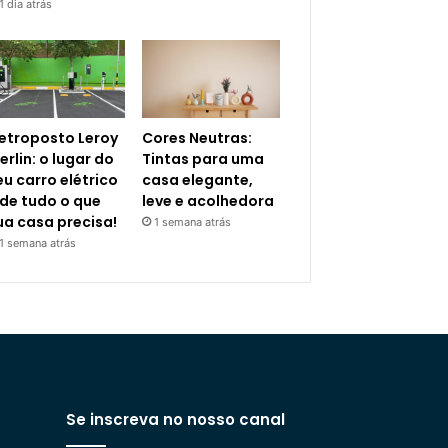
1 dia atrás
letroposto Leroy
Cores Neutras:
erlin: o lugar do
Tintas para uma
eu carro elétrico
casa elegante,
 de tudo o que
leve e acolhedora
ua casa precisa!
1 semana atrás
1 semana atrás
Se inscreva no nosso canal