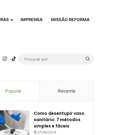
PRAS
IMPRENSA
MISSÃO REFORMA
rest
YouTube
Instagram
TikTok
Procurar
por
Popular
Recente
Como desentupir vaso
sanitário: 7 métodos
simples e fáceis
27/06/2024