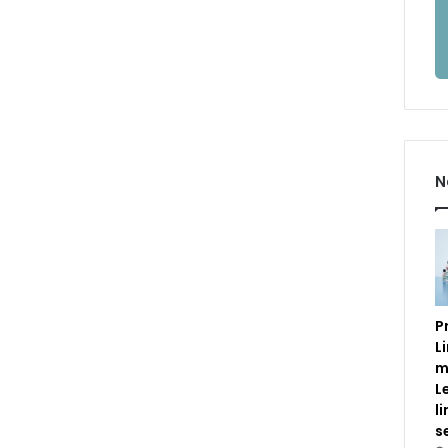
N
P
L
m
L
l
s