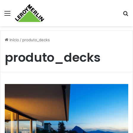
Menu
Pr
Início
/
produto_decks
produto_decks