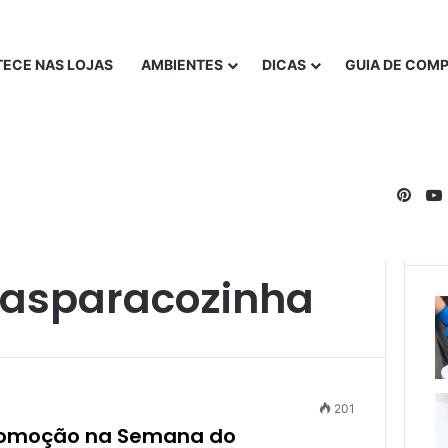
ECE NAS LOJAS
AMBIENTES
DICAS
GUIA DE COM
Pinte
asparacozinha
201
romoção na Semana do