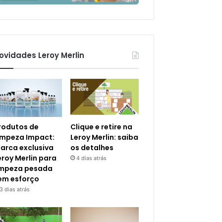
ovidades Leroy Merlin
rodutos de
Clique e retire na
impeza Impact:
Leroy Merlin: saiba
arca exclusiva
os detalhes
eroy Merlin para
4 dias atrás
impeza pesada
em esforço
3 dias atrás