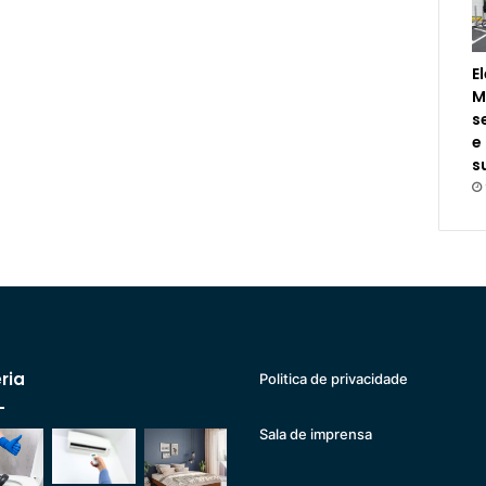
E
M
s
e
s
ria
Politica de privacidade
Sala de imprensa