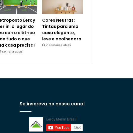
letroposto Leroy
Cores Neutras:
erlin: o lugar do
Tintas para uma
eu carro elétrico
casa elegante,
 de tudo o que
leve e acolhedora
ua casa precisa!
2 semanas atrás
1 semana atrás
Se inscreva no nosso canal