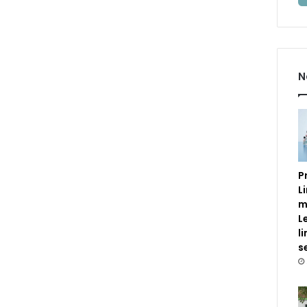
N
P
L
m
L
l
s