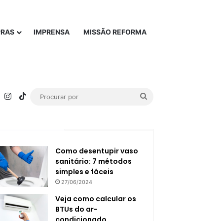
PRAS
IMPRENSA
MISSÃO REFORMA
rest
YouTube
Instagram
TikTok
Procurar
por
Popular
Recente
Como desentupir vaso
sanitário: 7 métodos
simples e fáceis
27/06/2024
Veja como calcular os
BTUs do ar-
condicionado