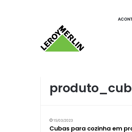
ACONT
Início
/
produto_cubasparacozinha
produto_cub
15/03/2023
Cubas para cozinha em p