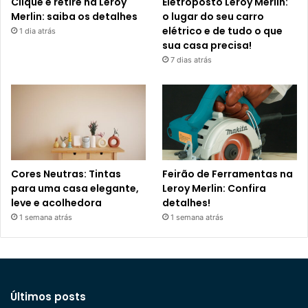
Clique e retire na Leroy
Eletroposto Leroy Merlin:
Merlin: saiba os detalhes
o lugar do seu carro
elétrico e de tudo o que
1 dia atrás
sua casa precisa!
7 dias atrás
Cores Neutras: Tintas
Feirão de Ferramentas na
para uma casa elegante,
Leroy Merlin: Confira
leve e acolhedora
detalhes!
1 semana atrás
1 semana atrás
Últimos posts