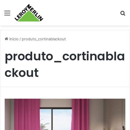
Menu
Pr
Início
/
produto_cortinablackout
produto_cortinabla
ckout