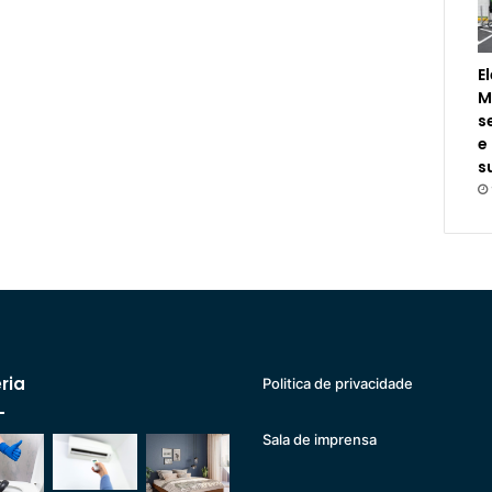
E
M
s
e
s
ria
Politica de privacidade
Sala de imprensa