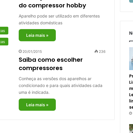
do compressor hobby
Aparelho pode ser utilizado em diferentes
atividades domésticas
cas
N
Leia mais »
cas
20/01/2015
236
Saiba como escolher
compressores
P
Conheça as versões dos aparelhos ar
L
condicionado e para quais atividades cada
m
uma é indicada.
L
l
Leia mais »
s