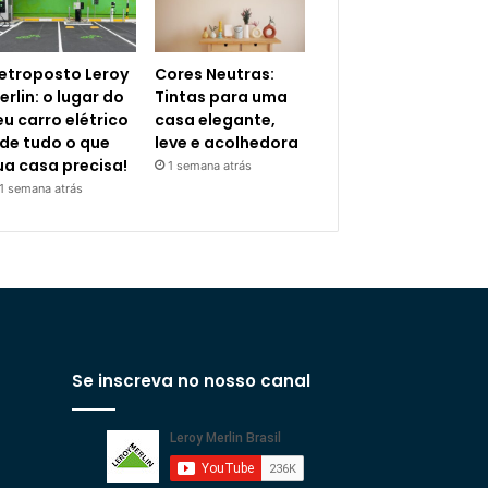
letroposto Leroy
Cores Neutras:
erlin: o lugar do
Tintas para uma
eu carro elétrico
casa elegante,
 de tudo o que
leve e acolhedora
ua casa precisa!
1 semana atrás
1 semana atrás
Se inscreva no nosso canal