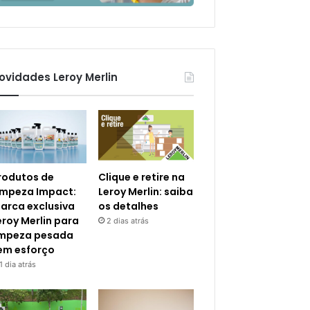
ovidades Leroy Merlin
rodutos de
Clique e retire na
impeza Impact:
Leroy Merlin: saiba
arca exclusiva
os detalhes
eroy Merlin para
2 dias atrás
impeza pesada
em esforço
1 dia atrás