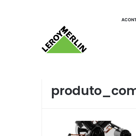
ACONT
Início
/
produto_compressor
produto_com