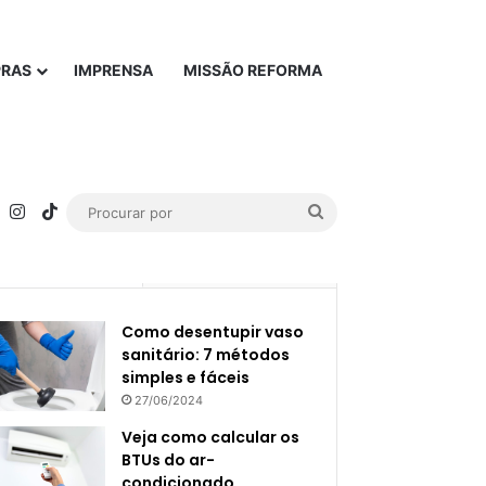
PRAS
IMPRENSA
MISSÃO REFORMA
rest
YouTube
Instagram
TikTok
Procurar
por
Popular
Recente
Como desentupir vaso
sanitário: 7 métodos
simples e fáceis
27/06/2024
Veja como calcular os
BTUs do ar-
condicionado