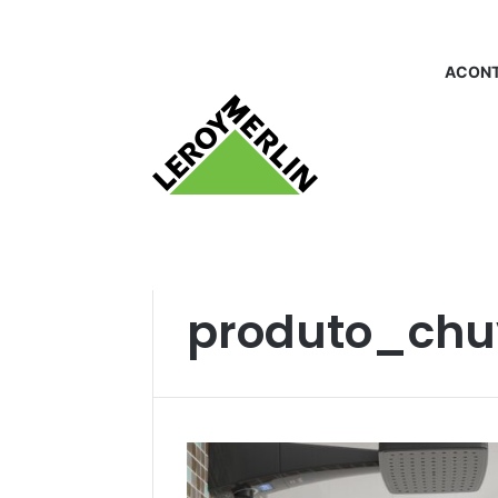
ACONT
Início
/
produto_chuveiroshibridos
produto_chuv