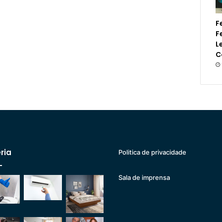
F
F
L
C
ria
Politica de privacidade
Sala de imprensa