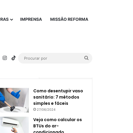
PRAS
IMPRENSA
MISSÃO REFORMA
rest
YouTube
Instagram
TikTok
Procurar
por
Popular
Recente
Como desentupir vaso
sanitário: 7 métodos
simples e fáceis
27/06/2024
Veja como calcular os
BTUs do ar-
condicionado