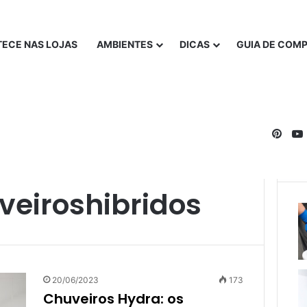
ECE NAS LOJAS
AMBIENTES
DICAS
GUIA DE COM
Pinte
eiroshibridos
20/06/2023
173
Chuveiros Hydra: os