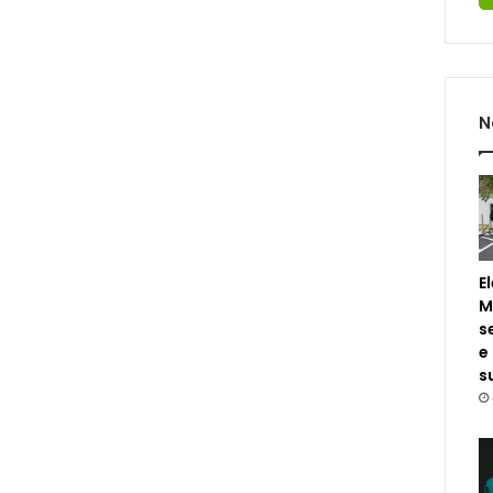
N
E
M
s
e
s