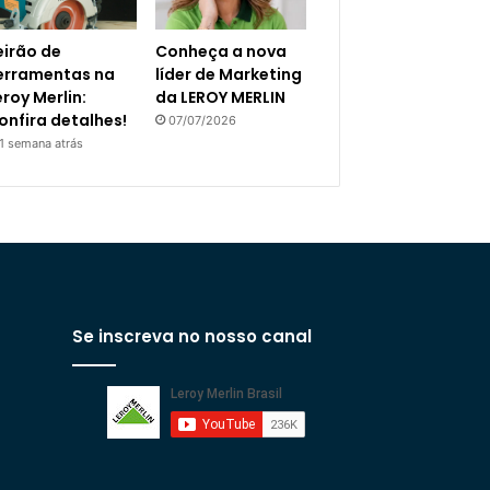
eirão de
Conheça a nova
erramentas na
líder de Marketing
eroy Merlin:
da LEROY MERLIN
onfira detalhes!
07/07/2026
1 semana atrás
Se inscreva no nosso canal