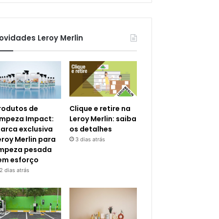
ovidades Leroy Merlin
rodutos de
Clique e retire na
impeza Impact:
Leroy Merlin: saiba
arca exclusiva
os detalhes
eroy Merlin para
3 dias atrás
impeza pesada
em esforço
2 dias atrás