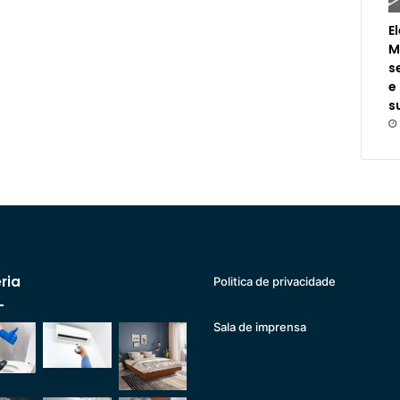
E
M
s
e
s
ria
Politica de privacidade
Sala de imprensa