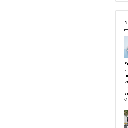
N
P
L
m
L
l
s