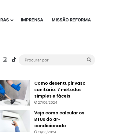
PRAS
IMPRENSA
MISSÃO REFORMA
rest
YouTube
Instagram
TikTok
Procurar
Popular
Recente
por
Como desentupir vaso
sanitário: 7 métodos
simples e fáceis
27/06/2024
Veja como calcular os
BTUs do ar-
condicionado
11/06/2024