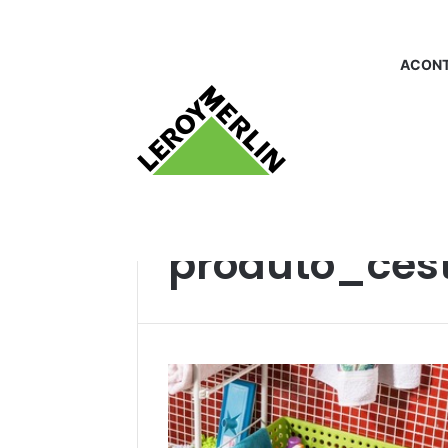
ACONT
Início
/
produto_cesto de plástico
produto_cest