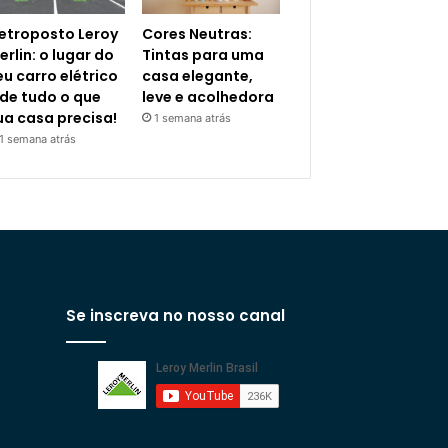
letroposto Leroy
Cores Neutras:
erlin: o lugar do
Tintas para uma
eu carro elétrico
casa elegante,
 de tudo o que
leve e acolhedora
ua casa precisa!
1 semana atrás
1 semana atrás
Se inscreva no nosso canal