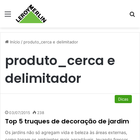
Menu
Pr
Início
/
produto_cerca e delimitador
produto_cerca e
delimitador
Dicas
03/07/2015
238
Top 5 truques de decoração de jardim
Os jardins não só agregam vida e beleza às áreas externas,
como tonam os ambientes mais agradáveis, levando frescor