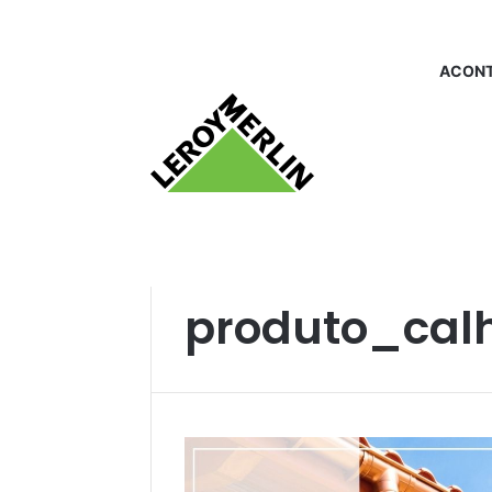
ACONT
Início
/
produto_calha
produto_cal