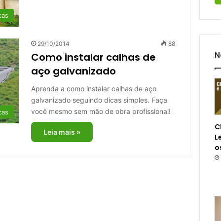
cas
29/10/2014
88
N
Como instalar calhas de
aço galvanizado
Aprenda a como instalar calhas de aço
galvanizado seguindo dicas simples. Faça
você mesmo sem mão de obra profissional!
cas
C
Leia mais »
L
o