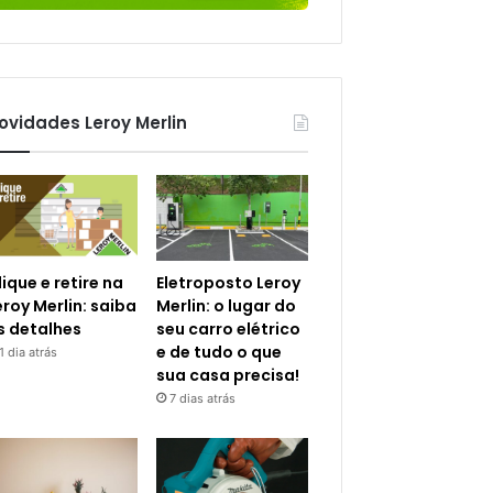
ovidades Leroy Merlin
lique e retire na
Eletroposto Leroy
eroy Merlin: saiba
Merlin: o lugar do
s detalhes
seu carro elétrico
e de tudo o que
1 dia atrás
sua casa precisa!
7 dias atrás