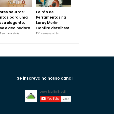
ores Neutras:
Feirão de
intas para uma
Ferramentas na
asa elegante,
Leroy Merlin:
eve e acolhedora
Confira detalhes!
1 semana atrás
1 semana atrás
Se inscreva no nosso canal