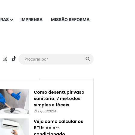
PRAS
IMPRENSA
MISSÃO REFORMA
rest
YouTube
Instagram
TikTok
Procurar
por
Popular
Recente
Como desentupir vaso
sanitário: 7 métodos
simples e fáceis
27/06/2024
Veja como calcular os
BTUs do ar-
condicionado