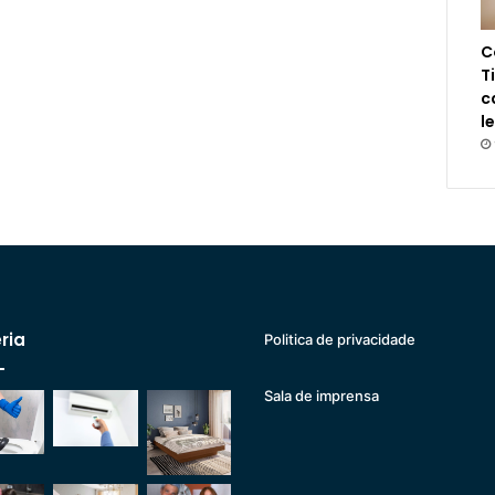
C
T
c
l
ria
Politica de privacidade
Sala de imprensa