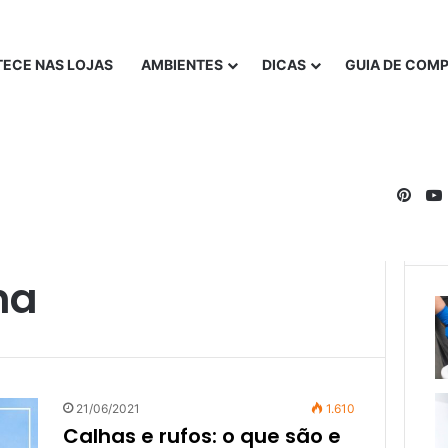
ECE NAS LOJAS
AMBIENTES
DICAS
GUIA DE COM
Pinte
ha
21/06/2021
1.610
Calhas e rufos: o que são e