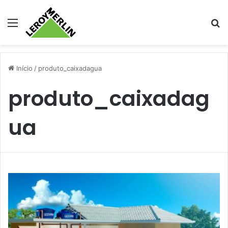
Menu
Pr
Início
/
produto_caixadagua
produto_caixadag
ua