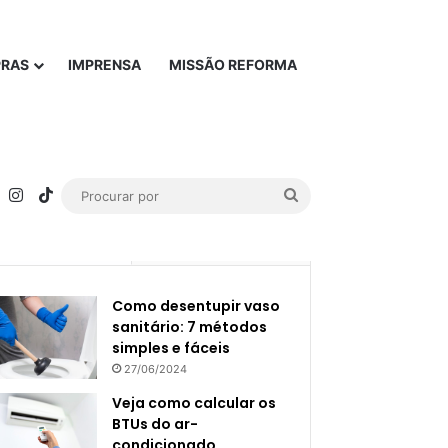
PRAS
IMPRENSA
MISSÃO REFORMA
rest
YouTube
Instagram
TikTok
Procurar
por
Popular
Recente
Como desentupir vaso
sanitário: 7 métodos
simples e fáceis
27/06/2024
Veja como calcular os
BTUs do ar-
condicionado