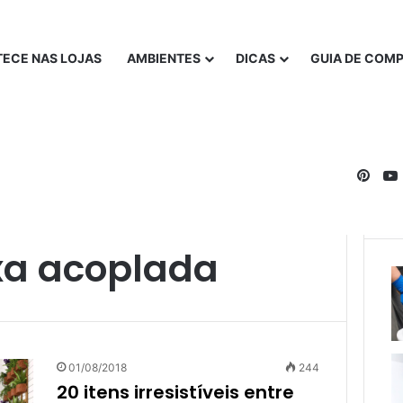
ECE NAS LOJAS
AMBIENTES
DICAS
GUIA DE COM
Pinte
xa acoplada
01/08/2018
244
20 itens irresistíveis entre