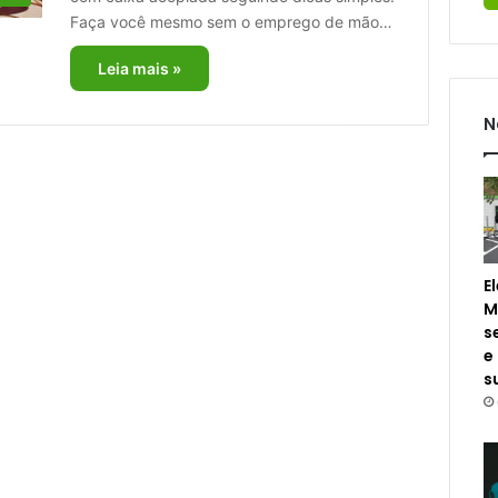
Faça você mesmo sem o emprego de mão…
Leia mais »
N
E
M
s
e
s