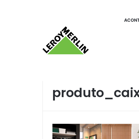
ACONT
Início
/
produto_caixa acoplada
produto_cai