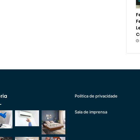
F
F
L
C
ria
Politica de privacidade
Sala de imprensa