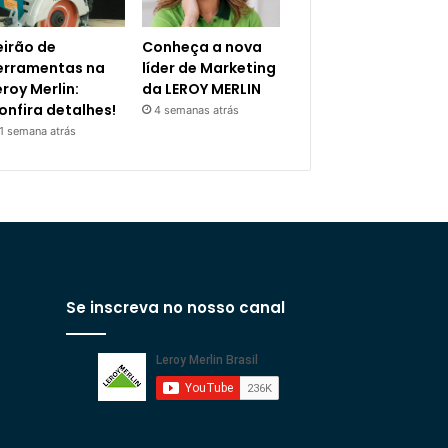
eirão de
Conheça a nova
erramentas na
líder de Marketing
eroy Merlin:
da LEROY MERLIN
onfira detalhes!
4 semanas atrás
1 semana atrás
Se inscreva no nosso canal